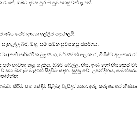
ත්කාරයක්, ඔබට දවස පුරාම සුවපහසුවක් දැනේ.
 ප්‍රමාණය සේවාදායක ඉල්ලීම සපුරාලයි.
mm, සැහැල්ලු බර, මෘදු, සම සමඟ සුවපහසු ස්පර්ශය.
රටා (තනි පාර්ශ්වික මුද්‍රණය), වර්ණවත් අලංකාර, විශිෂ්ට අලංකාර රට
්ද පුරා භාවිතා කළ හැකිය. ඔබට බෙල්ල, හිස, ඉණ හෝ හිසකෙස් 
 සහ ඕනෑම වැදගත් සිදුවීම් සඳහා සුදුසු වේ. උපන්දිනය, සංවත්සරය,
 තෝරන්න.
කාෆ් ගබඩා කිරීම සහ සේදීම පිළිබඳ වැඩිදුර තොරතුරු, කරුණාකර නිෂ්
ව