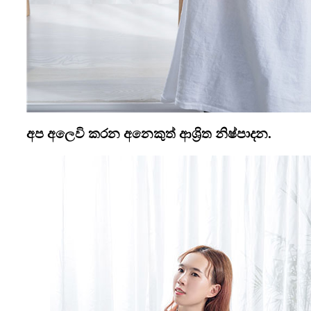
අප අලෙවි කරන අනෙකුත් ආශ්‍රිත නිෂ්පාදන.