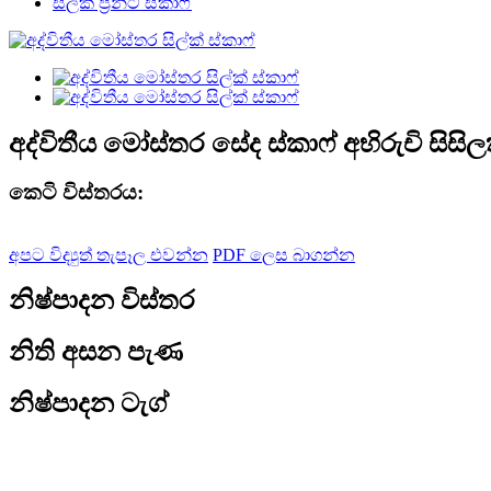
සිල්ක් ප්‍රින්ට් ස්කාෆ්
අද්විතීය මෝස්තර සේද ස්කාෆ් අභිරුචි සිසි
කෙටි විස්තරය:
අපට විද්‍යුත් තැපෑල එවන්න
PDF ලෙස බාගන්න
නිෂ්පාදන විස්තර
නිති අසන පැණ
නිෂ්පාදන ටැග්