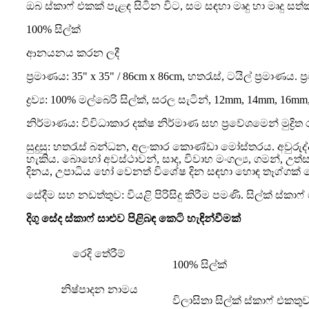
ඔබ ස්කාෆ් එකක් පැළඳ සිටින විට, සම සඳහා මෘදු හා මෘදු ස
100% සිල්ක්
ආනයනය කරන ලදී
ප්‍රමාණය: 35" x 35" / 86cm x 86cm, හතරැස්, ටයිල් ප්‍රමාණය.
ද්‍රව්‍ය: 100% මල්බෙරි සිල්ක්, සරල සැටින්, 12mm, 14mm, 16
නිර්මාණය: විවිධාකාර දක්ෂ නිර්මාණ සහ ප්‍රවේශමෙන් මුද්‍රිත 
සුදුසු: හතරැස් බන්ධන, අලංකාර කොණ්ඩා මෝස්තරය. අවුරුද
හැකිය. බොහෝ අවස්ථාවන්, සාද, විවාහ මංගල්‍ය, ගමන්, උත්සව
දිනය, උපාධිය හෝ වෙනත් විශේෂ දින සඳහා හොඳ තෑග්ගක්
සේදීම සහ නඩත්තුව: වියළි පිරිසිදු කිරීම පමණි. සිල්ක් ස්
දිගු සේද ස්කාෆ් සාළුව පිළිබඳ කෙටි හැඳින්වීමක්
රෙදි තේරීම්
100% සිල්ක්
නිෂ්පාදන නාමය
විලාසිතා සිල්ක් ස්කාෆ් එකතු