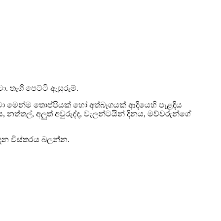
ා. තෑගි පෙට්ටි ඇසුරුම්.
වටා මෙන්ම තොප්පියක් හෝ අත්බෑගයක් ආදියෙහි පැළඳිය
 නත්තල්, අලුත් අවුරුද්ද, වැලන්ටයින් දිනය, මව්වරුන්ගේ
පාදන විස්තරය බලන්න.