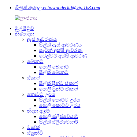
විද්‍යුත් තැපෑල:
echowonderful@vip.163.com
මුල් පිටුව
නිෂ්පාදන
ඇස් ආවරණය
සිල්ක් ඇස් ආවරණය
සැටින් අක්ෂි ආවරණ
වෙල්වට් අක්ෂි ආවරණ
බොනට්
පොලි බොනට්
සිල්ක් බොනට්
ස්කාෆ්
සිල්ක් ප්‍රින්ට් ස්කාෆ්
පොලි ප්‍රින්ට් ස්කාෆ්
කොට්ට උරය
සිල්ක් කොට්ට උරය
පොලි කොට්ට උරය
නිදන ඇඳුම්
පොලි ස්ලීප්වෙයාර්
සිල්ක් ස්ලිප්වෙයාර්
මාස්ක්
ස්ක්‍රන්චි