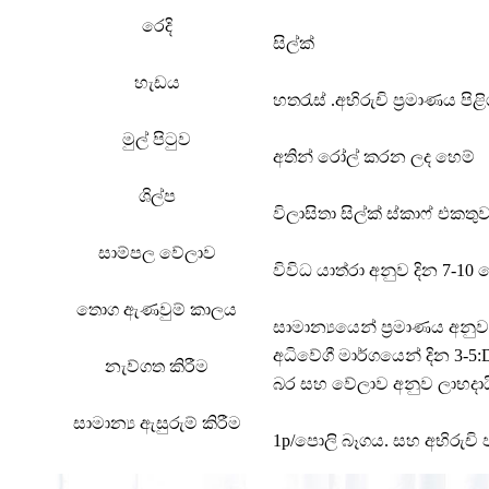
රෙදි
සිල්ක්
හැඩය
හතරැස් .අභිරුචි ප්‍රමාණය පි
මුල් පිටුව
අතින් රෝල් කරන ලද හෙම්
ශිල්ප
විලාසිතා සිල්ක් ස්කාෆ් එකතු
සාම්පල වේලාව
විවිධ යාත්රා අනුව දින 7-10 
තොග ඇණවුම් කාලය
සාමාන්‍යයෙන් ප්‍රමාණය අනුව
අධිවේගී මාර්ගයෙන් දින 3-5:
නැව්ගත කිරීම
බර සහ වේලාව අනුව ලාභදාය
සාමාන්‍ය ඇසුරුම් කිරීම
1p/පොලි බෑගය. සහ අභිරුචි