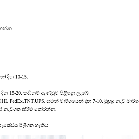
ළිගන්න
ව
හෝ දින 10-15.
 දින 15-20, කඩිනම් ඇණවුම පිළිගනු ලැබේ.
DHL,FedEx,TNT,UPS. සටන් මාර්ගයෙන් දින 7-10, මුහුදු නැව් මාර්ග
ී නැව්ගත කිරීම තෝරන්න.
 පැකේජය පිළිගත හැකිය