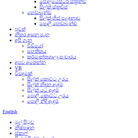
පොලියෙස්ටර් ස්ක්‍රන්චි
සිල්ක් ස්ක්‍රචීස්
හෙඩ්බෑන්ඩ්
සිල්ක් හිස් පළඳනාව
පොලි හෙඩ්බෑන්ඩ්
පුවත්
නිතර අසන පැන
අපි ගැන
වීඩියෝ
සහතිකය
කර්මාන්තශාලා සංචාරය
අපව අමතන්න
VR
විසඳුමක්
සිල්ක් කොට්ට උරය
සිල්ක් නිදන ඇඳුම්
සිල්ක් යට ඇඳුම්
පොලි කොට්ට උරය
පොලි නිදි ඇඳුම්
English
මුල් පිටුව
නිෂ්පාදන
ස්කාෆ්