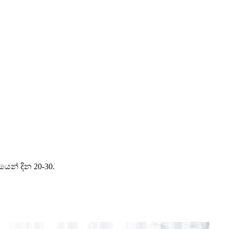
යෙන් දින 20-30.